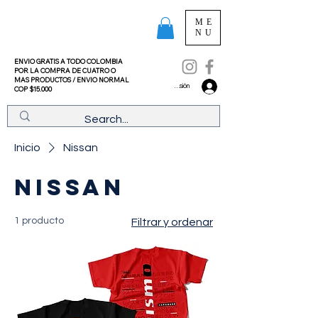
ME
NU
ENVIO GRATIS A TODO COLOMBIA
POR LA COMPRA DE CUATRO O
MAS PRODUCTOS /
ENVIO NORMAL
Iniciar sesión
COP $15.000
Inicio
Nissan
Nissan
1 producto
Filtrar y ordenar