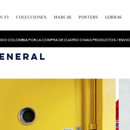
N F1
COLECCIONES
MARCAS
POSTERS
GORRAS
TODO COLOMBIA POR LA COMPRA DE CUATRO O MAS PRODUCTOS /
ENVIO
ENERAL