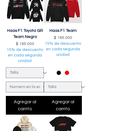
Haas F1 Toyota GR
Haas F1 Team
Team Negro
Precio
$ 165.000
Precio
15% de descuento
$ 165.000
en cada segunda
15% de descuento
unidad
en cada segunda
unidad
Agregar al
Agregar al
carrito
carrito