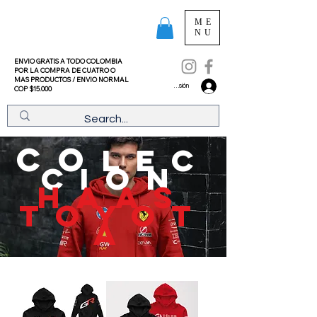
ME
NU
ENVIO GRATIS A TODO COLOMBIA
POR LA COMPRA DE CUATRO O
MAS PRODUCTOS /
ENVIO NORMAL
Iniciar sesión
COP $15.000
CO
LEC
CION
haas
toyot
a