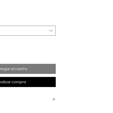
regar al carrito
alizar compra
l ancho de la prenda de una axila