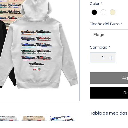
Color
*
Diseño del Buzo
*
Elegir
Cantidad
*
Ag
Re
Tabla de medidas
PECHO:
Distancia de