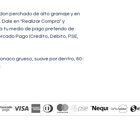
a la otra.
LARGO:
Distancia to
don perchado de alto gramaje y en
hombro (unión con ca
. Dale en "Realizar Compra" y
la prenda.
na tu medio de pago preferido de
TALLAS
S
rcado Pago (Crédito, Débito, PSE,
PECHO
58
LARGO
67,5
onaco grueso, suave por dentro, 60-
.
- El tallaje es estan
- Medidas dadas en 
ERS - ENVIOS A TODO COLOMBIA - ORDENA DE M
ito, credito, pse, efecty A TRAVÉS DE MERC