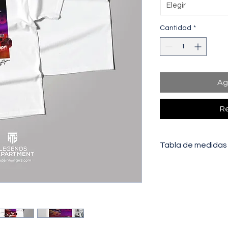
Elegir
Cantidad
*
Ag
Re
Tabla de medidas
PECHO:
Distancia de
a la otra.
LARGO:
Distancia to
hombro (unión con el 
la prenda.
TALLAS
S