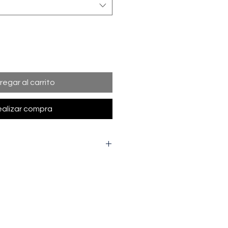
regar al carrito
alizar compra
l ancho de la prenda de una axila
tal desde la parte más alta del
cuello) hasta la parte interior de
M
L
XL