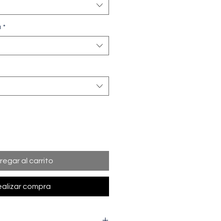
a
*
regar al carrito
alizar compra