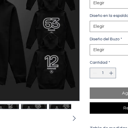
Elegir
Diseño en la espald
Elegir
Diseño del Buzo
*
Elegir
Cantidad
*
Ag
Re