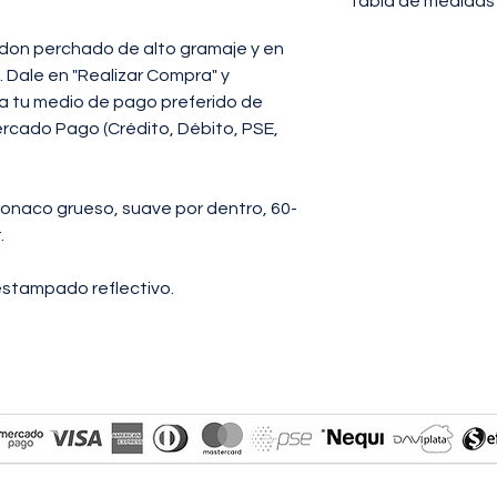
Tabla de medidas
PECHO:
Distancia de
don perchado de alto gramaje y en
a la otra.
. Dale en "Realizar Compra" y
LARGO:
Distancia to
na tu medio de pago preferido de
hombro (unión con ca
rcado Pago (Crédito, Débito, PSE,
la prenda.
TALLAS
S
onaco grueso, suave por dentro, 60-
PECHO
58
.
LARGO
67,5
estampado reflectivo.
- El tallaje es estan
- Medidas dadas en 