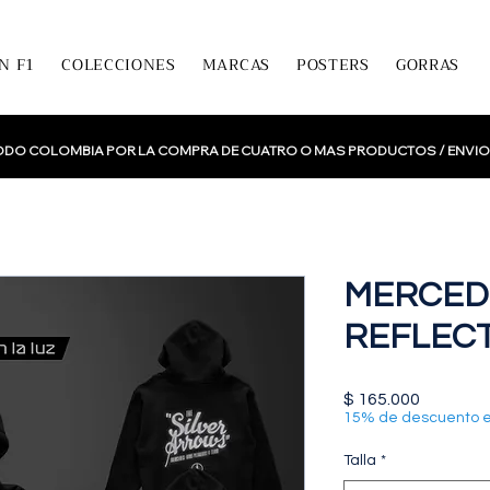
N F1
COLECCIONES
MARCAS
POSTERS
GORRAS
TODO COLOMBIA POR LA COMPRA DE CUATRO O MAS PRODUCTOS /
ENVIO
MERCED
REFLEC
Precio
$ 165.000
15% de descuento 
Talla
*