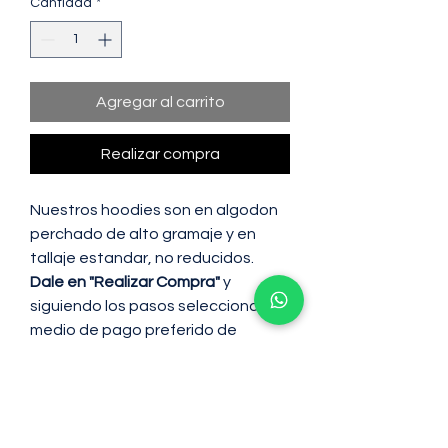
Cantidad
*
Agregar al carrito
Realizar compra
Nuestros hoodies son en algodon
perchado de alto gramaje y en
tallaje estandar, no reducidos.
Dale en "Realizar Compra"
y
siguiendo los pasos selecciona tu
medio de pago preferido de
manera segura a través
de Mercado Pago
(Crédito, Débito,
PSE, Efectivo en Efecty).