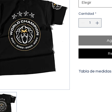
Elegir
Cantidad
*
Ag
Re
Tabla de medidas
PECHO:
Distancia de
a la otra.
LARGO:
Distancia to
hombro (unión con el 
la prenda.
TALLAS
S