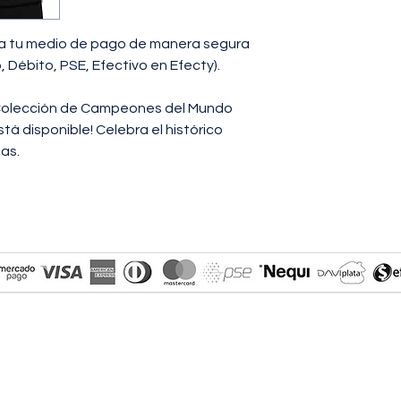
PECHO
48
na tu medio de pago de manera segura
Débito, PSE, Efectivo en Efecty).
LARGO
69
- El tallaje es regula
Colección de Campeones del Mundo
- Medidas dadas en 
á disponible! Celebra el histórico
as.
ERS - ENVIOS A TODO COLOMBIA - ORDENA DE M
ito, credito, pse, efecty A TRAVÉS DE MERC