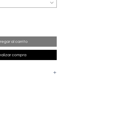
regar al carrito
alizar compra
l ancho de la prenda de una axila
tal desde la parte más alta del
cuello) hasta la parte interior de
M
L
XL