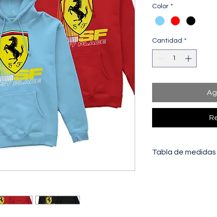
Color
*
Cantidad
*
Ag
Re
Tabla de medidas
PECHO:
Distancia de
a la otra.
LARGO:
Distancia to
hombro (unión con ca
la prenda.