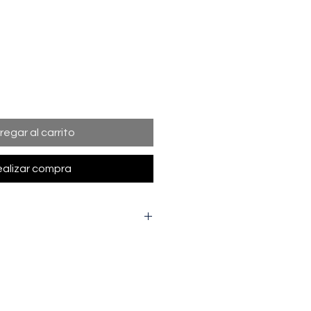
regar al carrito
alizar compra
l ancho de la prenda de una axila
tal desde la parte más alta del
pucha) hasta la parte interior de