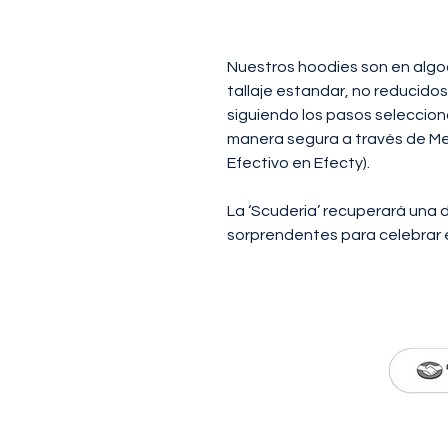
Nuestros hoodies son en algo
tallaje estandar, no reducidos
siguiendo los pasos seleccio
manera segura a través de Me
Efectivo en Efecty).
La ‘Scuderia’ recuperará una
sorprendentes para celebrar el
© 2026 MADE IN HUNT
CON déb