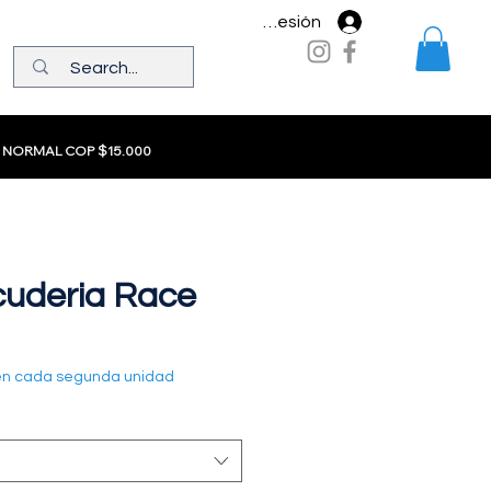
Iniciar sesión
 NORMAL COP $15.000
Scuderia Race
en cada segunda unidad