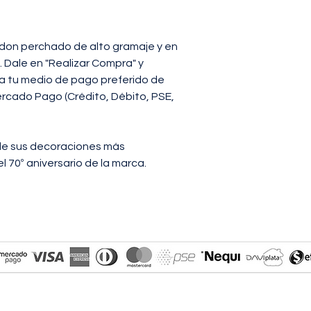
TALLAS
S
PECHO
58
don perchado de alto gramaje y en
. Dale en "Realizar Compra" y
LARGO
67,5
na tu medio de pago preferido de
- El tallaje es regula
rcado Pago (Crédito, Débito, PSE,
- Medidas dadas en 
 de sus decoraciones más
 70º aniversario de la marca.
ERS - ENVIOS A TODO COLOMBIA - ORDENA DE M
ito, credito, pse, efecty A TRAVÉS DE MERC