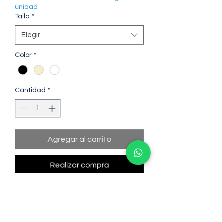
unidad
Talla
*
Elegir
Color
*
Cantidad
*
Agregar al carrito
Realizar compra
Realiza tu compra y selecciona tu
medio de pago de manera segura
desde Mercado Pago (Crédito,